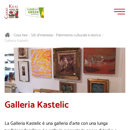
Vai
Vai
al
alla
contenuto
navigazione
Cosa fare
Siti d’interesse
Patrimonio culturale e storico
>
>
>
>
Galleria Kastelic
Galleria Kastelic
La Galleria Kastelic è una galleria d'arte con una lunga