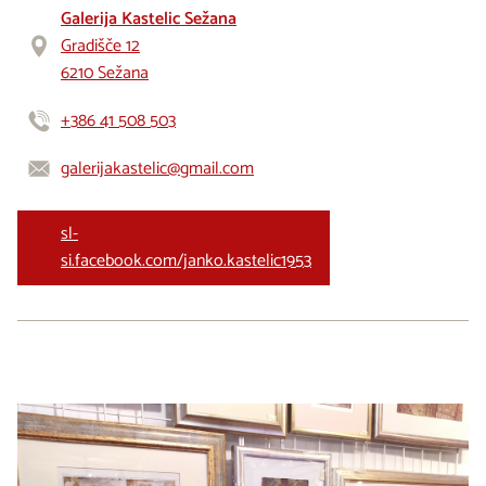
Galerija Kastelic Sežana
Gradišče 12
6210 Sežana
+386 41 508 503
galerijakastelic@gmail.com
sl-
si.facebook.com/janko.kastelic1953