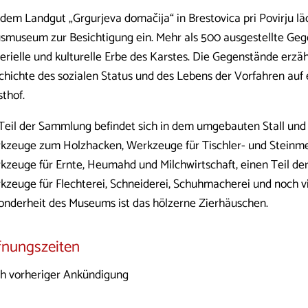
 dem Landgut „Grgurjeva domačija“ in Brestovica pri Povirju lä
smuseum zur Besichtigung ein. Mehr als 500 ausgestellte Geg
erielle und kulturelle Erbe des Karstes. Die Gegenstände erzäh
chichte des sozialen Status und des Lebens der Vorfahren auf
sthof.
 Teil der Sammlung befindet sich in dem umgebauten Stall und
kzeuge zum Holzhacken, Werkzeuge für Tischler- und Steinme
kzeuge für Ernte, Heumahd und Milchwirtschaft, einen Teil de
kzeuge für Flechterei, Schneiderei, Schuhmacherei und noch vi
onderheit des Museums ist das hölzerne Zierhäuschen.
fnungszeiten
h vorheriger Ankündigung