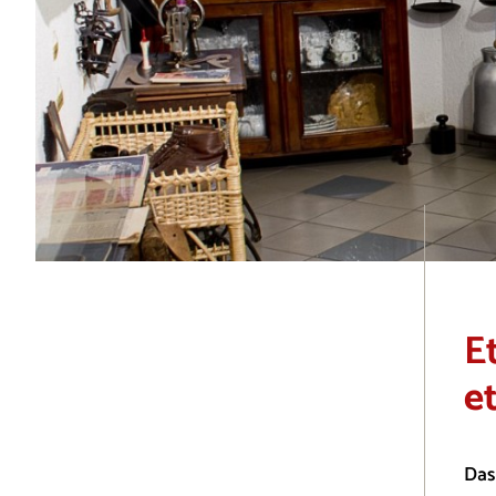
E
e
Das