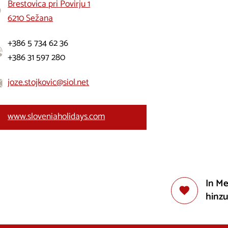
Brestovica pri Povirju 1
6210 Sežana
+386 5 734 62 36
+386 31 597 280
joze.stojkovic@siol.net
www.sloveniaholidays.com
In M
hinz