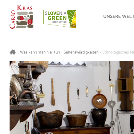
UNSERE WEL
>
Was kann man hier tun
>
Sehenswürdigkeiten
>
Ethnologisches Mu