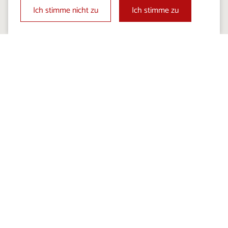
Ich stimme nicht zu
Ich stimme zu
GESCHMÄCKER DES KARSTS
Verkostung und Besichtigung
der Brennerei Brin
ICH ENTDECKE DIE BESONDERE WELT
VON BRKINI
eine Welt voller ursprünglicher Ruhe und spannender
Geschichten