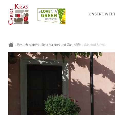
UNSERE WEL
>
Besuch planen
>
Restaurants und Gasthöfe
>
Gasthof Štirna