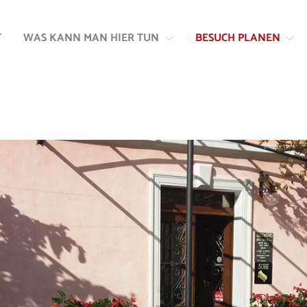
Zum
Zur
Inhalt
Navigation
T
WAS KANN MAN HIER TUN
BESUCH PLANEN
springen
springen