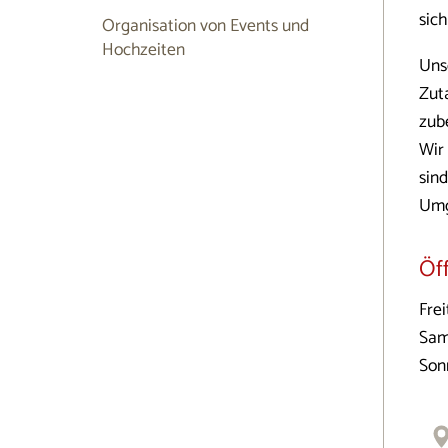
sic
Organisation von Events und
Hochzeiten
Uns
Zut
zube
Wir
sin
Umg
Öf
Frei
Sam
Son