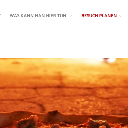
Zum
Zur
Inhalt
Navigation
T
WAS KANN MAN HIER TUN
BESUCH PLANEN
springen
springen