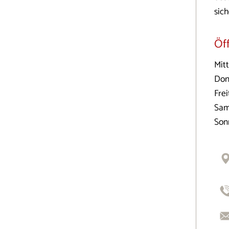
sic
Öf
Mit
Don
Frei
Sam
Son