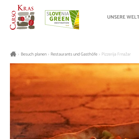
UNSERE WEL
>
Besuch planen
>
Restaurants und Gasthöfe
>
Pizzerija Frnažar