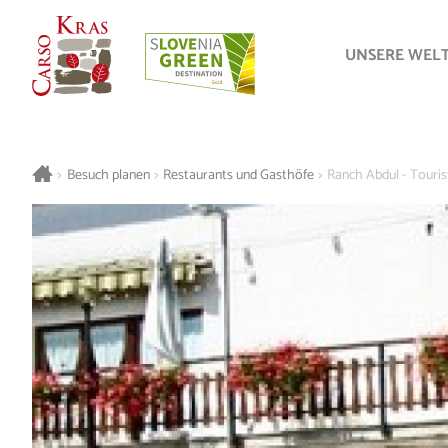
UNSERE WEL
>
Besuch planen
>
Restaurants und Gasthöfe
>
Ranch Abdul - Touri