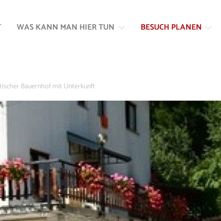
Zum
Zur
Inhalt
Navigation
T
WAS KANN MAN HIER TUN
BESUCH PLANEN
springen
springen
stischer Bauernhof mit Unterkunft