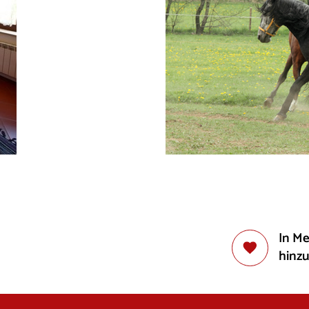
In M
hinz