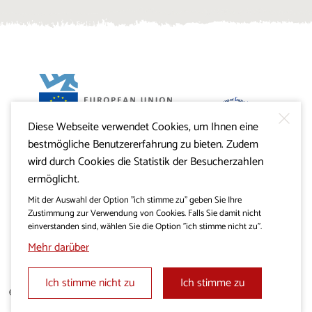
Diese Webseite verwendet Cookies, um Ihnen eine
Projekt Visitkras. Die Investition wird von der Republik
bestmögliche Benutzererfahrung zu bieten. Zudem
Slowenien und von der Europäischen Union aus dem
Europäischen Fonds für regionale Entwicklung
wird durch Cookies die Statistik der Besucherzahlen
mitfinanziert.
ermöglicht.
Mit der Auswahl der Option "ich stimme zu" geben Sie Ihre
Zustimmung zur Verwendung von Cookies. Falls Sie damit nicht
einverstanden sind, wählen Sie die Option "ich stimme nicht zu".
Mehr darüber
Ich stimme nicht zu
Ich stimme zu
© 2019 - 2026 visitkras.info. Alle Rechte vorbehalten.