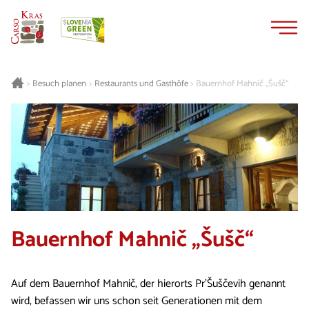
Zum
Zur
Inhalt
Navigation
springen
springen
Besuch planen
Restaurants und Gasthöfe
Bauernhof Mahnič „Šušč“
>
>
>
Bauernhof Mahnič „Šušč“
Auf dem Bauernhof Mahnič, der hierorts Pr'Šuščevih genannt
wird, befassen wir uns schon seit Generationen mit dem