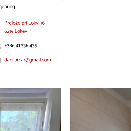
ebung.
Prelože pri Lokvi 16
6219 Lokev
+386 41 336 435
dani.brcar@gmail.com