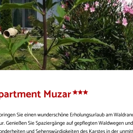
partment Muzar
bringen Sie einen wunderschöne Erholungsurlaub am Waldrand
ur. Genießen Sie Spaziergänge auf gepflegten Waldwegen und 
onderheiten und Sehenswürdigkeiten des Karstes in der unmit