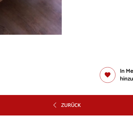
In M
hinz
ZURÜCK