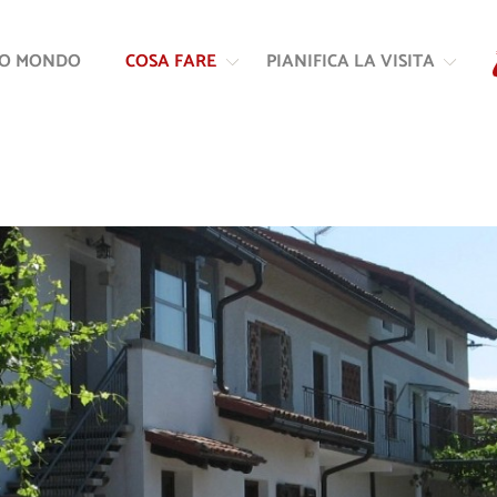
Vai
Vai
al
alla
RO MONDO
COSA FARE
PIANIFICA LA VISITA
contenuto
navigazione