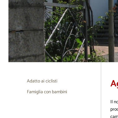
A
Adatto ai ciclisti
Famiglia con bambini
Il n
prod
came