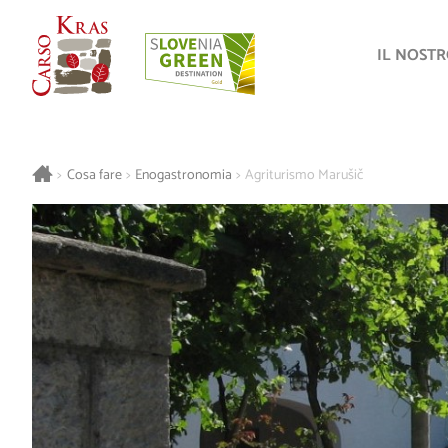
IL NOST
>
Cosa fare
>
Enogastronomia
>
Agriturismo Marušič