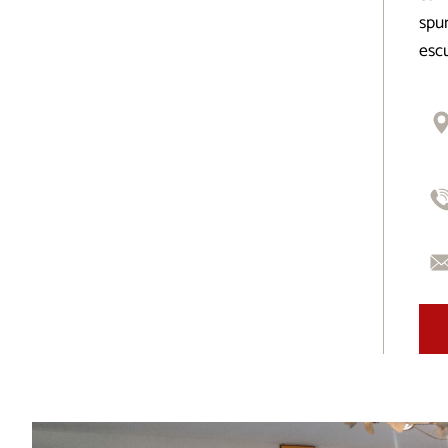
spun
escu