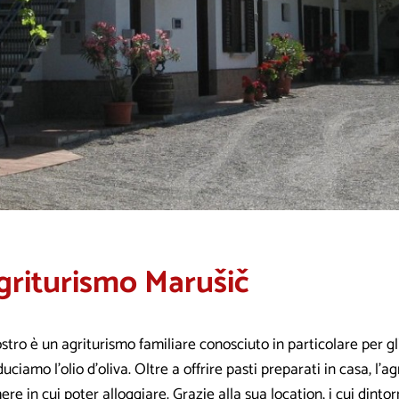
griturismo Marušič
ostro è un agriturismo familiare conosciuto in particolare per gli
uciamo l’olio d’oliva. Oltre a offrire pasti preparati in casa, l’a
re in cui poter alloggiare. Grazie alla sua location, i cui dinto