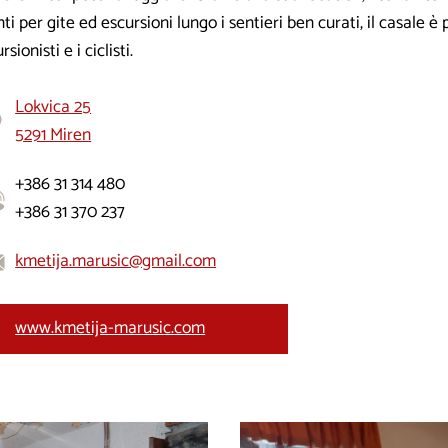
ti per gite ed escursioni lungo i sentieri ben curati, il casale è 
rsionisti e i ciclisti.
Lokvica 25
5291 Miren
+386 31 314 480
+386 31 370 237
kmetija.marusic@gmail.com
www.kmetija-marusic.com