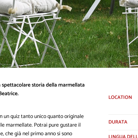
a spettacolare storia della marmellata
eatrice.​
LOCATION
in un quiz tanto unico quanto originale
DURATA
e marmellate. Potrai pure gustare il
 che già nel primo anno si sono
LINGUA DELL