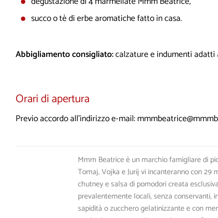
degustazione di 4 marmellate Mmm Beatrice,
succo o tè di erbe aromatiche fatto in casa.
Abbigliamento consigliato:
calzature e indumenti adatti
Orari di apertura
Previo accordo all’indirizzo e-mail: mmmbeatrice@mmmbea
Mmm Beatrice è un marchio famigliare di pi
Tomaj, Vojka e Jurij vi incanteranno con 29
chutney e salsa di pomodori creata esclusiva
prevalentemente locali, senza conservanti, inte
sapidità o zucchero gelatinizzante e con meno