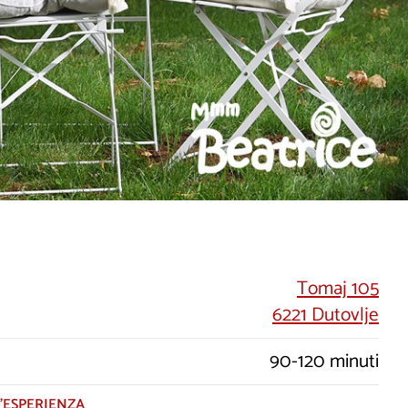
Tomaj 105
6221 Dutovlje
90-120 minuti
’ESPERIENZA