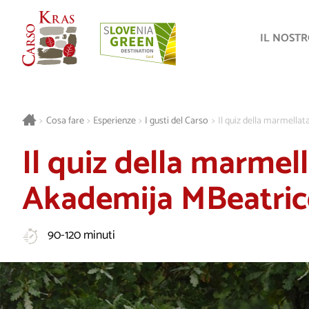
IL NOST
>
Cosa fare
>
Esperienze
>
I gusti del Carso
>
Il quiz della marmella
Il quiz della marmell
Akademija MBeatric
90-120 minuti