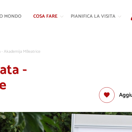
Vai
Vai
al
alla
RO MONDO
COSA FARE
PIANIFICA LA VISITA
contenuto
navigazione
ta - Akademija MBeatrice
ata -
e
Aggiu