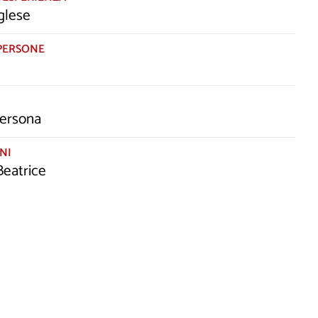
glese
PERSONE
persona
NI
eatrice