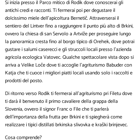
Si inizia presso il Parco mitico di Rodik dove conoscerai gli
antichi credi e racconti. Ti fermerai poi per degustare il
dolcissimo miele dell’apicoltura Bernetič. Attraverserai il
sentiero del Lintver fino a raggiungere il punto più alto di Brkini,
ovvero la chiesa di san Servolo a Artviže per proseguire lungo
la panoramica cresta fino al borgo tipico di Orehek, dove potrai
gustare i salumi caserecci e gli struccoli locali presso l’azienda
agricola ecologica Vatovec. Qualche spettacolare vista dopo si
arriva a Velike Loče dove ti accoglie l’agriturismo Babuder con
Katja che ti cuoce i migliori piatti locali usando solo i raccolti e
prodotti del posto.
Di ritorno verso Rodik ti fermerai all’agriturismo pri Filetu dove
ti darà il benvenuto il primo cavaliere della grappa della
Slovenia, ovvero il signor Franc o File che ti parlerà
dell’importanza della frutta per Brkini e ti spiegherà come
realizzare i tipici distillati brkinska slivovka e kraški brinjevec.
Cosa comprende?