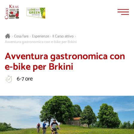
Vai
Vai
al
alla
contenuto
navigazione
Cosa fare
Esperienze
Il Carso attivo
>
>
>
>
Avventura gastronomica con e-bike per Brkini
Avventura gastronomica con
e-bike per Brkini
6-7 ore