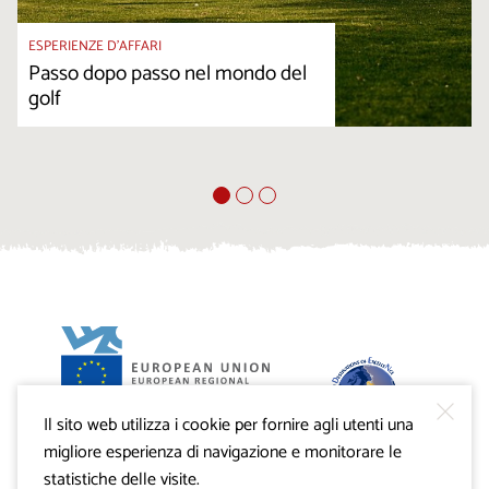
ESPERIENZE D’AFFARI
Passo dopo passo nel mondo del
golf
Il sito web utilizza i cookie per fornire agli utenti una
Progetto VisitKras. L’investimento è cofinanziato dalla
Repubblica di Slovenia e dal Fondo europeo di sviluppo
migliore esperienza di navigazione e monitorare le
regionale dell’Unione Europea.
statistiche delle visite.