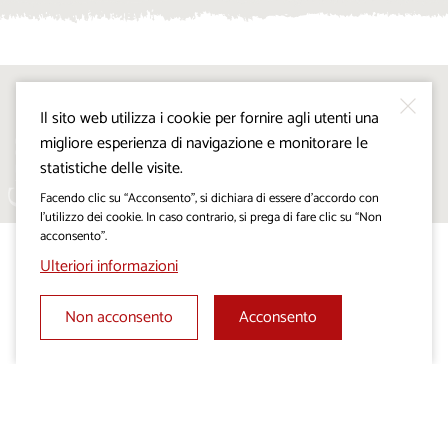
Seguiteci su:
Il sito web utilizza i cookie per fornire agli utenti una
migliore esperienza di navigazione e monitorare le
statistiche delle visite.
Facendo clic su “Acconsento”, si dichiara di essere d’accordo con
l’utilizzo dei cookie. In caso contrario, si prega di fare clic su “Non
acconsento”.
Ulteriori informazioni
Non acconsento
Acconsento
Progetto VisitKras. L’investimento è cofinanziato dalla
Repubblica di Slovenia e dal Fondo europeo di sviluppo
regionale dell’Unione Europea.