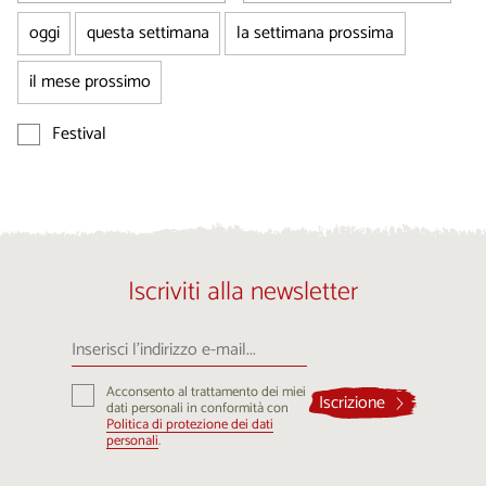
oggi
questa settimana
la settimana prossima
il mese prossimo
Festival
Iscriviti alla newsletter
Inserisci
l’indirizzo
e-
Acconsento al trattamento dei miei
mail...
Iscrizione
dati personali in conformità con
Politica di protezione dei dati
personali
.