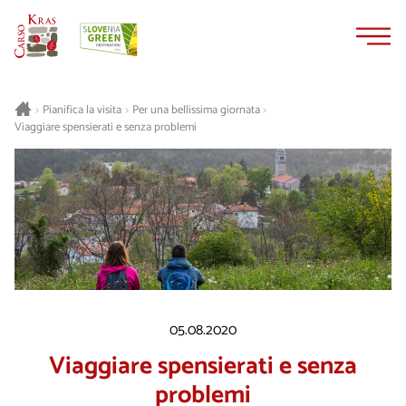
Vai
Vai
al
alla
contenuto
navigazione
Pianifica la visita
Per una bellissima giornata
>
>
>
Viaggiare spensierati e senza problemi
05.08.2020
Viaggiare spensierati e senza
problemi