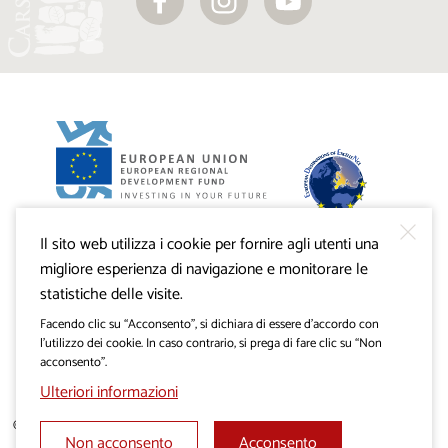
Progetto VisitKras. L’investimento è cofinanziato dalla
Repubblica di Slovenia e dal Fondo europeo di sviluppo
regionale dell’Unione Europea.
Il sito web utilizza i cookie per fornire agli utenti una
migliore esperienza di navigazione e monitorare le
statistiche delle visite.
Facendo clic su “Acconsento”, si dichiara di essere d’accordo con
l’utilizzo dei cookie. In caso contrario, si prega di fare clic su “Non
acconsento”.
Ulteriori informazioni
© 2019 - 2026 visitkras.info. Tutti i diritti sono riservati.
Non acconsento
Acconsento