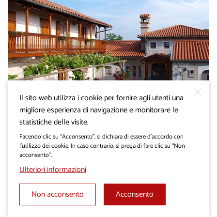
Il sito web utilizza i cookie per fornire agli utenti una
migliore esperienza di navigazione e monitorare le
AGRITURISMI
statistiche delle visite.
Agriturismo Oru
Facendo clic su “Acconsento”, si dichiara di essere d’accordo con
l’utilizzo dei cookie. In caso contrario, si prega di fare clic su “Non
acconsento”.
Ulteriori informazioni
Non acconsento
Acconsento