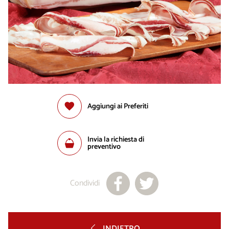
Aggiungi ai Preferiti
Invia la richiesta di
preventivo
Condividi
INDIETRO