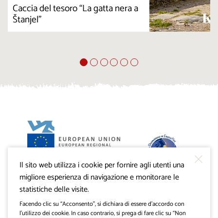
Caccia del tesoro “La gatta nera a
Štanjel”
Il sito web utilizza i cookie per fornire agli utenti una
Progetto VisitKras. L’investimento è cofinanziato dalla
Repubblica di Slovenia e dal Fondo europeo di sviluppo
migliore esperienza di navigazione e monitorare le
regionale dell’Unione Europea.
statistiche delle visite.
Facendo clic su “Acconsento”, si dichiara di essere d’accordo con
l’utilizzo dei cookie. In caso contrario, si prega di fare clic su “Non