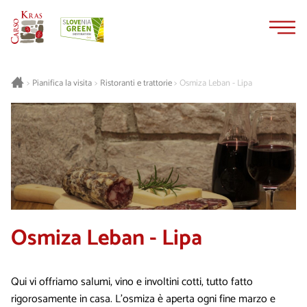
Vai
Vai
al
alla
contenuto
navigazione
Pianifica la visita
Ristoranti e trattorie
Osmiza Leban - Lipa
>
>
>
Osmiza Leban - Lipa
Qui vi offriamo salumi, vino e involtini cotti, tutto fatto
rigorosamente in casa. L’osmiza è aperta ogni fine marzo e