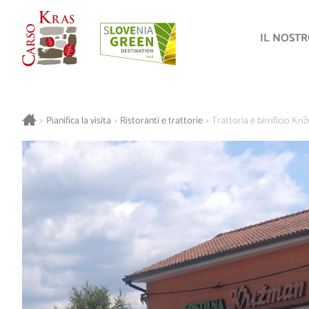
IL NOST
>
Pianifica la visita
>
Ristoranti e trattorie
>
Trattoria e birrificio Kr