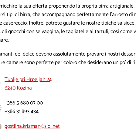
rricchire la sua offerta proponendo la propria birra artigianale
rsi tipi di birra, che accompagnano perfettamente l’arrosto di 
 casereccio. Inoltre, potrete gustare le nostre tipiche salsicce, l
, gli gnocchi con selvaggina, le tagliatelle ai tartufi, così come va
mare.
amanti del dolce devono assolutamente provare i nostri dessert 
re camere sono perfette per coloro che desiderano un po’ di ri
Tublje pri Hrpeljah 24
6240 Kozina
+386 5 680 07 00
+386 31 893 434
gostilna.krizman@siol.net