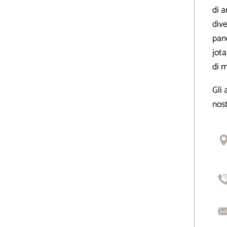
di a
dive
pane
jota
di 
Gli 
nost