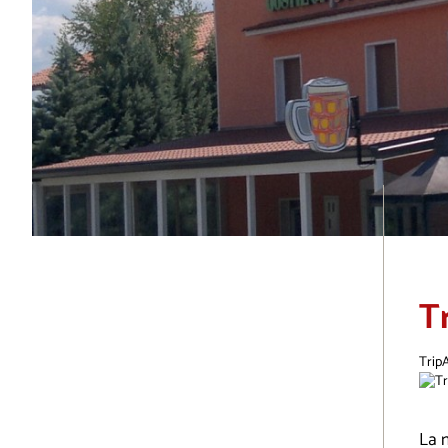
T
Trip
La n