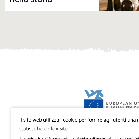
Il sito web utilizza i cookie per fornire agli utenti un
Progetto VisitKras. L’investimento è cofin
Repubblica di Slovenia e dal Fondo europ
statistiche delle visite.
regionale dell’Unione Europea.