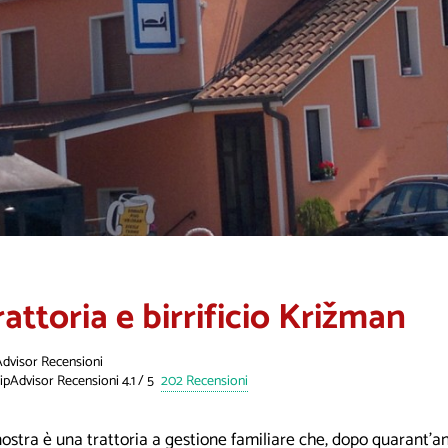
rattoria e birrificio Križman
Advisor Recensioni
202 Recensioni
ostra è una trattoria a gestione familiare che, dopo quarant’an