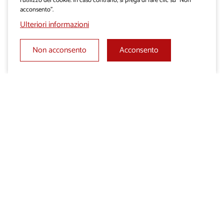
l’utilizzo dei cookie. In caso contrario, si prega di fare clic su “Non
acconsento”.
Ulteriori informazioni
Non acconsento
Acconsento
Aggiungi ai Preferiti
Invia la richiesta di
preventivo
Condividi