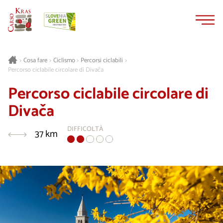
Vai
Vai
al
alla
contenuto
navigazione
Cosa fare
Ciclismo
Percorsi ciclabili
>
>
>
>
Percorso ciclabile circolare di Divača
Percorso ciclabile circolare di
Divača
DIFFICOLTÀ
37 km