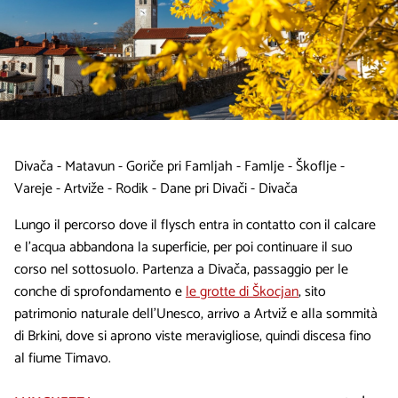
Divača - Matavun - Goriče pri Famljah - Famlje - Škoflje -
Vareje - Artviže - Rodik - Dane pri Divači - Divača
Lungo il percorso dove il flysch entra in contatto con il calcare
e l'acqua abbandona la superficie, per poi continuare il suo
corso nel sottosuolo. Partenza a Divača, passaggio per le
conche di sprofondamento e
le grotte di Škocjan
, sito
patrimonio naturale dell'Unesco, arrivo a Artviž e alla sommità
di Brkini, dove si aprono viste meravigliose, quindi discesa fino
al fiume Timavo.