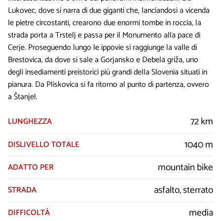
Lukovec, dove si narra di due giganti che, lanciandosi a vicenda
le pietre circostanti, crearono due enormi tombe in roccia, la
strada porta a Trstelj e passa per il Monumento alla pace di
Cerje. Proseguendo lungo le ippovie si raggiunge la valle di
Brestovica, da dove si sale a Gorjansko e Debela griža, uno
degli insediamenti preistorici più grandi della Slovenia situati in
pianura. Da Pliskovica si fa ritorno al punto di partenza, ovvero
a Štanjel.
72 km
LUNGHEZZA
1040 m
DISLIVELLO TOTALE
mountain bike
ADATTO PER
asfalto, sterrato
STRADA
media
DIFFICOLTÀ