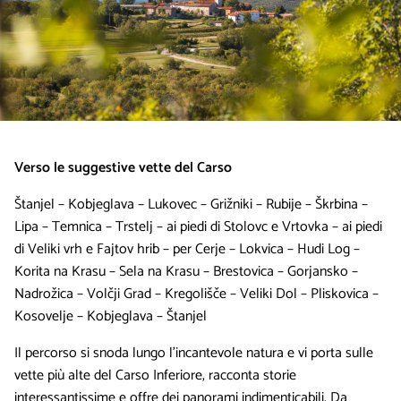
Verso le suggestive vette del Carso
Štanjel – Kobjeglava – Lukovec – Grižniki – Rubije – Škrbina –
Lipa – Temnica – Trstelj – ai piedi di Stolovc e Vrtovka – ai piedi
di Veliki vrh e Fajtov hrib – per Cerje – Lokvica – Hudi Log –
Korita na Krasu – Sela na Krasu – Brestovica – Gorjansko –
Nadrožica – Volčji Grad – Kregolišče – Veliki Dol – Pliskovica –
Kosovelje – Kobjeglava – Štanjel
Il percorso si snoda lungo l’incantevole natura e vi porta sulle
vette più alte del Carso Inferiore, racconta storie
interessantissime e offre dei panorami indimenticabili. Da