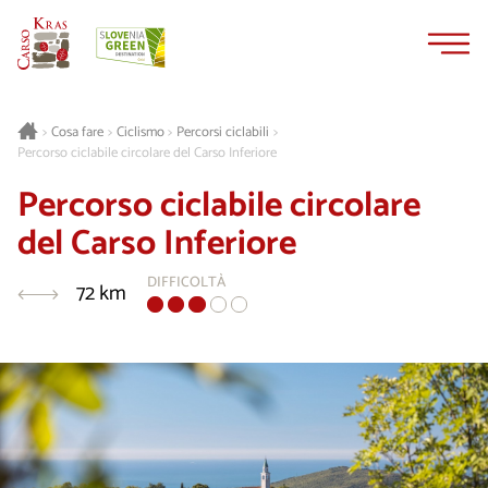
Vai
Vai
al
alla
contenuto
navigazione
Cosa fare
Ciclismo
Percorsi ciclabili
>
>
>
>
Percorso ciclabile circolare del Carso Inferiore
Percorso ciclabile circolare
del Carso Inferiore
DIFFICOLTÀ
72 km