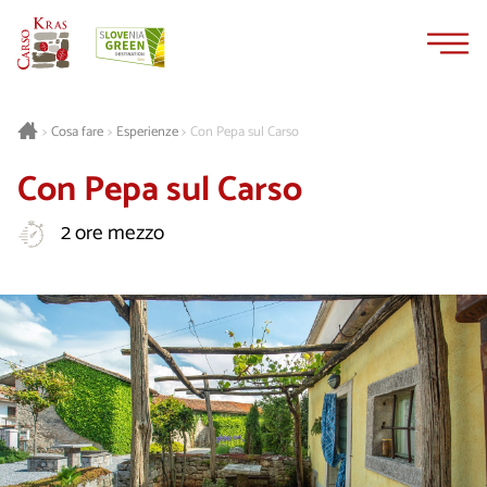
Vai
Vai
al
alla
contenuto
navigazione
Cosa fare
Esperienze
Con Pepa sul Carso
>
>
>
Con Pepa sul Carso
2 ore mezzo