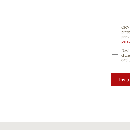
10
1
17
1
24
2
ORA K
prepa
31
perso
perso
Desid
clic 
dati 