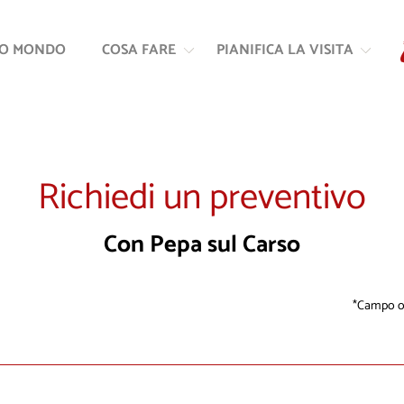
Vai
Vai
al
alla
RO MONDO
COSA FARE
PIANIFICA LA VISITA
contenuto
navigazione
Richiedi un preventivo
Con Pepa sul Carso
Campo ob