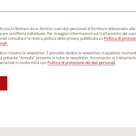
1
12
13
14
15
16
8
19
20
21
22
23
5
26
27
28
29
30
rasa in Brkinov, d.o.o. fornirà i suoi dati personali al fornitore selezionato all
rare un'offerta individuale. Per maggiori informazioni sul trattamento dei suoi
1
2
3
4
5
6
nali consultare la nostra politica della privacy, pubblicata su
Politica di protezi
nali.
ero ricevere la newsletter. È possibile disdire la newsletter in qualsiasi mome
sul pulsante “Annulla” presente in tutte le newsletter. Acconsento al trattament
personali in conformità con
Politica di protezione dei dati personali.