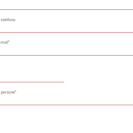
 telefono
-mail
agosto 2026
 persone
a
Me
Gi
Ve
Sa
Do
8
29
30
31
1
2
4
5
6
7
9
8