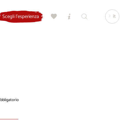
it
Scegli l'esperienza
bligatorio