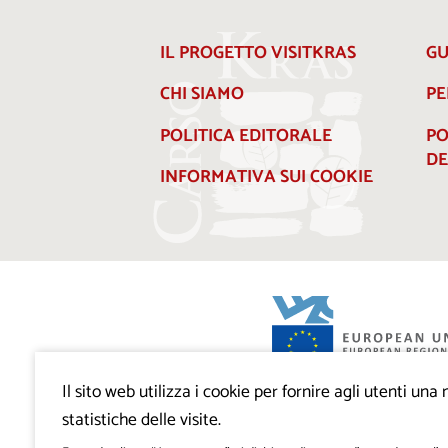
IL PROGETTO VISITKRAS
GU
CHI SIAMO
PE
POLITICA EDITORALE
PO
DE
INFORMATIVA SUI COOKIE
Il sito web utilizza i cookie per fornire agli utenti un
Progetto VisitKras. L’investimento è cofin
Repubblica di Slovenia e dal Fondo europ
statistiche delle visite.
regionale dell’Unione Europea.