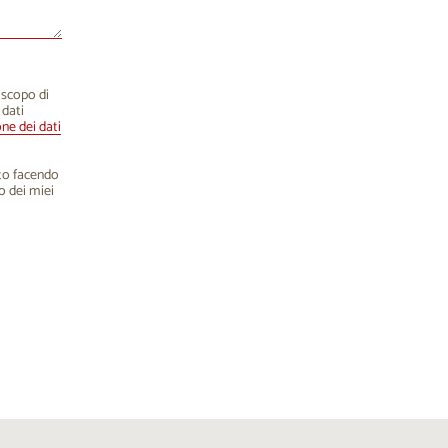
o scopo di
 dati
one dei dati
nto facendo
o dei miei