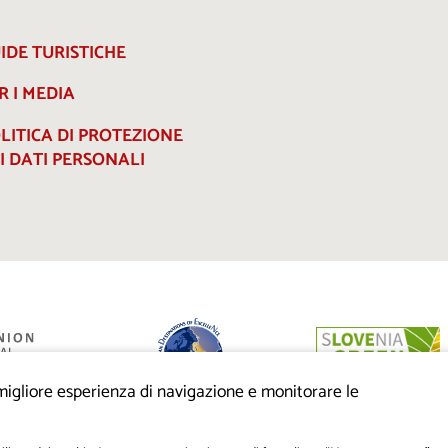
IDE TURISTICHE
R I MEDIA
LITICA DI PROTEZIONE
I DATI PERSONALI
a migliore esperienza di navigazione e monitorare le
anziato dalla
eo di sviluppo