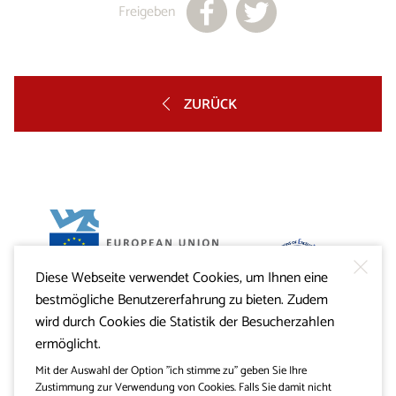
Freigeben
ZURÜCK
Diese Webseite verwendet Cookies, um Ihnen eine
Projekt Visitkras. Die Investition wird von der Republik
bestmögliche Benutzererfahrung zu bieten. Zudem
Slowenien und von der Europäischen Union aus dem
Europäischen Fonds für regionale Entwicklung
wird durch Cookies die Statistik der Besucherzahlen
mitfinanziert.
ermöglicht.
Mit der Auswahl der Option "ich stimme zu" geben Sie Ihre
Zustimmung zur Verwendung von Cookies. Falls Sie damit nicht