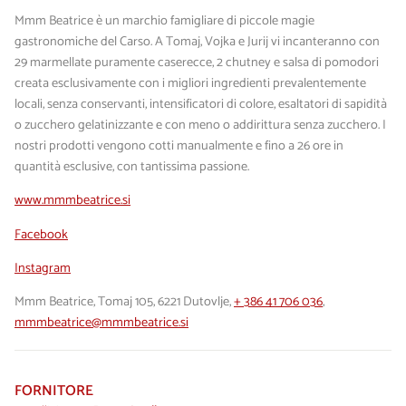
Mmm Beatrice è un marchio famigliare di piccole magie
gastronomiche del Carso. A Tomaj, Vojka e Jurij vi incanteranno con
29 marmellate puramente caserecce, 2 chutney e salsa di pomodori
creata esclusivamente con i migliori ingredienti prevalentemente
locali, senza conservanti, intensificatori di colore, esaltatori di sapidità
o zucchero gelatinizzante e con meno o addirittura senza zucchero. I
nostri prodotti vengono cotti manualmente e fino a 26 ore in
quantità esclusive, con tantissima passione.
www.mmmbeatrice.si
Facebook
Instagram
Mmm Beatrice, Tomaj 105, 6221 Dutovlje,
+ 386 41 706 036
,
mmmbeatrice@mmmbeatrice.si
FORNITORE