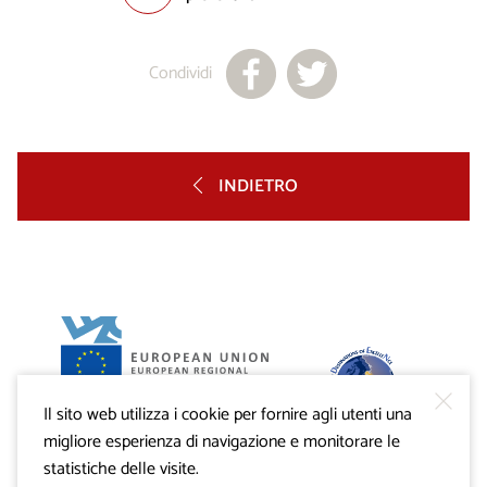
Condividi
INDIETRO
Il sito web utilizza i cookie per fornire agli utenti una
Progetto VisitKras. L’investimento è cofinanziato dalla
Repubblica di Slovenia e dal Fondo europeo di sviluppo
migliore esperienza di navigazione e monitorare le
regionale dell’Unione Europea.
statistiche delle visite.