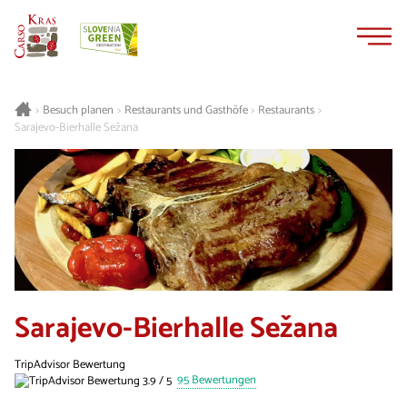
Zum
Zur
Inhalt
Navigation
springen
springen
Besuch planen
Restaurants und Gasthöfe
Restaurants
>
>
>
>
Sarajevo-Bierhalle Sežana
Sarajevo-Bierhalle Sežana
TripAdvisor Bewertung
95 Bewertungen