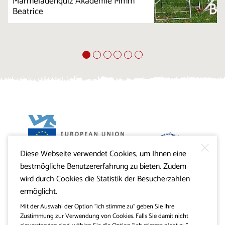
Marmeladenquiz Akademie Mmm
Beatrice
Diese Webseite verwendet Cookies, um Ihnen eine
Projekt Visitkras. Die Investition wird von der Republik
bestmögliche Benutzererfahrung zu bieten. Zudem
Slowenien und von der Europäischen Union aus dem
Europäischen Fonds für regionale Entwicklung
wird durch Cookies die Statistik der Besucherzahlen
mitfinanziert.
ermöglicht.
Mit der Auswahl der Option "ich stimme zu" geben Sie Ihre
Zustimmung zur Verwendung von Cookies. Falls Sie damit nicht