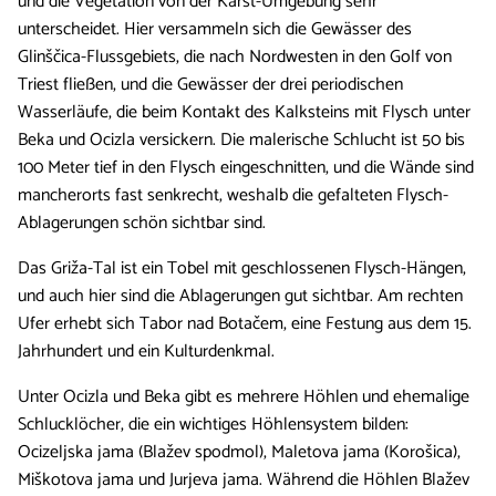
und die Vegetation von der Karst-Umgebung sehr
unterscheidet. Hier versammeln sich die Gewässer des
Glinščica-Flussgebiets, die nach Nordwesten in den Golf von
Triest fließen, und die Gewässer der drei periodischen
Wasserläufe, die beim Kontakt des Kalksteins mit Flysch unter
Beka und Ocizla versickern. Die malerische Schlucht ist 50 bis
100 Meter tief in den Flysch eingeschnitten, und die Wände sind
mancherorts fast senkrecht, weshalb die gefalteten Flysch-
Ablagerungen schön sichtbar sind.
Das Griža-Tal ist ein Tobel mit geschlossenen Flysch-Hängen,
und auch hier sind die Ablagerungen gut sichtbar. Am rechten
Ufer erhebt sich Tabor nad Botačem, eine Festung aus dem 15.
Jahrhundert und ein Kulturdenkmal.
Unter Ocizla und Beka gibt es mehrere Höhlen und ehemalige
Schlucklöcher, die ein wichtiges Höhlensystem bilden:
Ocizeljska jama (Blažev spodmol), Maletova jama (Korošica),
Miškotova jama und Jurjeva jama. Während die Höhlen Blažev