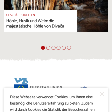
GESCHÄFTSTREFFEN
Höhle, Musik und Wein: die
majestätische Höhle von Divača
Diese Webseite verwendet Cookies, um Ihnen eine
Projekt Visitkras. Die Investition wird von der Republik
bestmögliche Benutzererfahrung zu bieten. Zudem
Slowenien und von der Europäischen Union aus dem
Europäischen Fonds für regionale Entwicklung
wird durch Cookies die Statistik der Besucherzahlen
mitfinanziert.