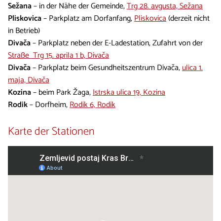
Sežana
– in der Nähe der Gemeinde,
Trg 28. avgusta, Sežana
Pliskovica
– Parkplatz am Dorfanfang,
Pliskovica
(derzeit nicht
in Betrieb)
Divača
– Parkplatz neben der E-Ladestation, Zufahrt von der
Straße Trg 15. aprila 1 b, Divača
Divača
– Parkplatz beim Gesundheitszentrum Divača,
ulica 1.
maja, Divača
Kozina
– beim Park Žaga,
Istrska ulica 19, Kozina
Rodik
– Dorfheim,
Rodik 6, Rodik
Karte der Stationen