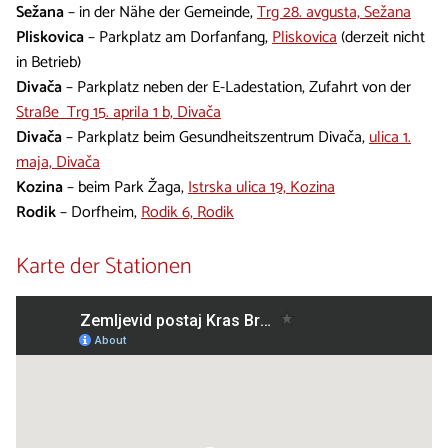
Sežana
– in der Nähe der Gemeinde,
Trg 28. avgusta, Sežana
Pliskovica
– Parkplatz am Dorfanfang,
Pliskovica
(derzeit nicht
in Betrieb)
Divača
– Parkplatz neben der E-Ladestation, Zufahrt von der
Straße Trg 15. aprila 1 b, Divača
Divača
– Parkplatz beim Gesundheitszentrum Divača,
ulica 1.
maja, Divača
Kozina
– beim Park Žaga,
Istrska ulica 19, Kozina
Rodik
– Dorfheim,
Rodik 6, Rodik
Karte der Stationen