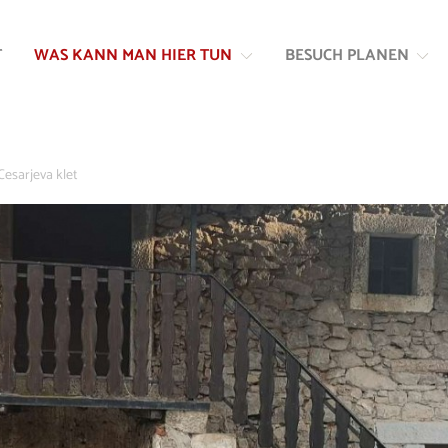
Zum
Zur
Inhalt
Navigation
T
WAS KANN MAN HIER TUN
BESUCH PLANEN
springen
springen
Cesarjeva klet