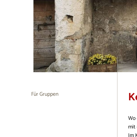
K
Für Gruppen
Wo e
mit
Im K