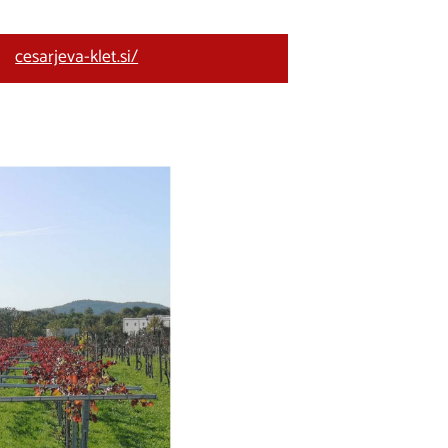
cesarjeva-klet.si/