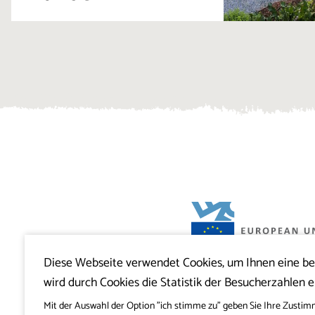
Diese Webseite verwendet Cookies, um Ihnen eine b
Projekt Visitkras. Die Investition wird von
wird durch Cookies die Statistik der Besucherzahlen e
Slowenien und von der Europäischen U
Europäischen Fonds für regionale Entwi
mitfinanziert.
Mit der Auswahl der Option "ich stimme zu" geben Sie Ihre Zustim