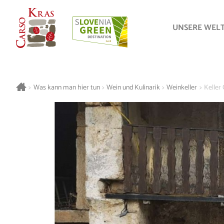
UNSERE WEL
>
Was kann man hier tun
>
Wein und Kulinarik
>
Weinkeller
>
Keller 