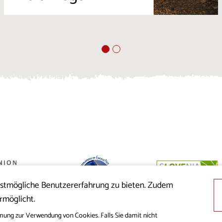
estmögliche Benutzererfahrung zu bieten. Zudem
 der Republik
rmöglicht.
nion aus dem
cklung
mung zur Verwendung von Cookies. Falls Sie damit nicht