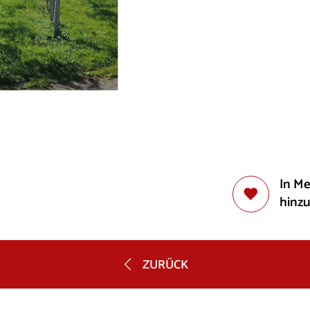
In M
hinz
ZURÜCK