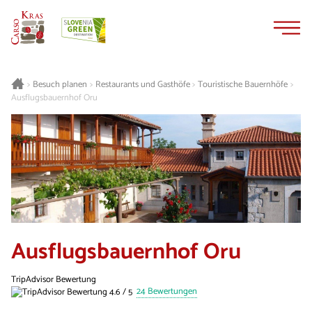
Zum
Zur
Inhalt
Navigation
springen
springen
Besuch planen
Restaurants und Gasthöfe
Touristische Bauernhöfe
>
>
>
>
Ausflugsbauernhof Oru
Ausflugsbauernhof Oru
TripAdvisor Bewertung
24 Bewertungen