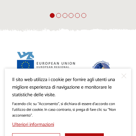
Il sito web utilizza i cookie per fornire agli utenti una
Progetto VisitKras. L’investimento è cofinanziato dalla
Repubblica di Slovenia e dal Fondo europeo di sviluppo
migliore esperienza di navigazione e monitorare le
regionale dell’Unione Europea.
statistiche delle visite.
Facendo clic su “Acconsento”, si dichiara di essere d’accordo con
l’utilizzo dei cookie. In caso contrario, si prega di fare clic su “Non
acconsento”.
Ulteriori informazioni