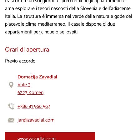
trascorrere un soggiorno di puro relax negli appartamenti e
ama esplorare i tesori nascosti della Slovenia e dell'adiacente
Italia. La struttura è immersa nel verde della natura e gode del
piacevole clima mediterraneo. Il casale dispone di due
appartamenti per cinque o sei ospiti.
Orari di apertura
Previo accordo.
Domačija Zavadlal
Vale 3
6223 Komen
+386 41 966 567
jan@zavadlal.com
www.zavadlal.com