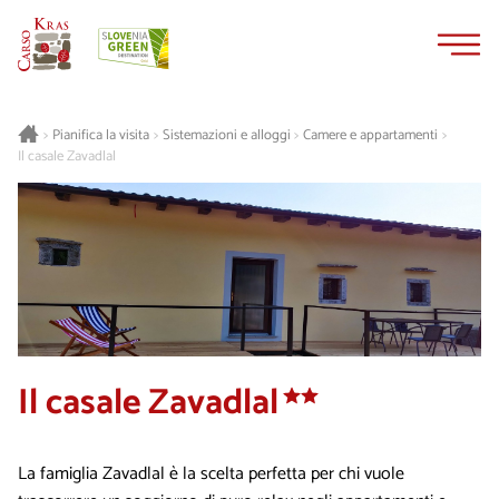
Vai
Vai
al
alla
contenuto
navigazione
Pianifica la visita
Sistemazioni e alloggi
Camere e appartamenti
>
>
>
>
Il casale Zavadlal
Il casale Zavadlal
La famiglia Zavadlal è la scelta perfetta per chi vuole