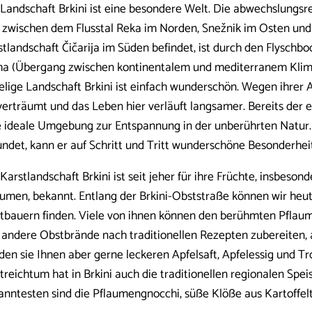
 Landschaft Brkini ist eine besondere Welt. Die abwechslungsre
h zwischen dem Flusstal Reka im Norden, Snežnik im Osten un
stlandschaft Čičarija im Süden befindet, ist durch den Flysch
ma (Übergang zwischen kontinentalem und mediterranem Klim
elige Landschaft Brkini ist einfach wunderschön. Wegen ihrer 
verträumt und das Leben hier verläuft langsamer. Bereits der e
e ideale Umgebung zur Entspannung in der unberührten Natur.
undet, kann er auf Schritt und Tritt wunderschöne Besonderhe
Karstlandschaft Brkini ist seit jeher für ihre Früchte, insbeson
aumen, bekannt. Entlang der Brkini-Obststraße können wir heut
tbauern finden. Viele von ihnen können den berühmten Pflaum
 andere Obstbrände nach traditionellen Rezepten zubereiten,
den sie Ihnen aber gerne leckeren Apfelsaft, Apfelessig und T
treichtum hat in Brkini auch die traditionellen regionalen Spe
anntesten sind die Pflaumengnocchi, süße Klöße aus Kartoffelt