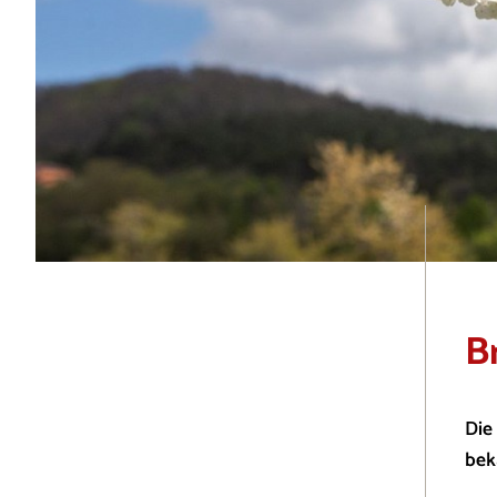
B
Die
bek