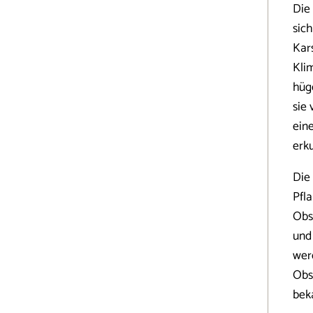
Die
sic
Kar
Kli
hüg
sie 
ein
erk
Die 
Pfl
Obs
und
wer
Obs
bek