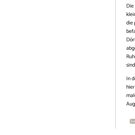
Die
kle
die
bef
Dör
abg
Ruh
sin
In d
hier
mal
Aug