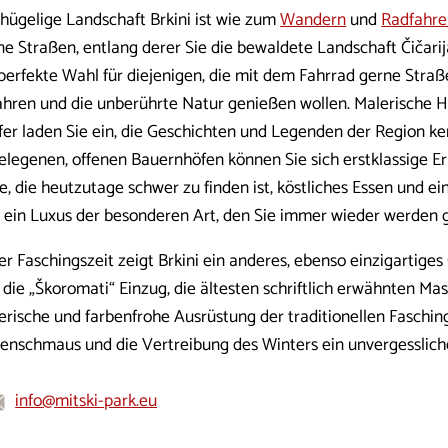
 hügelige Landschaft Brkini ist wie zum
Wandern
und
Radfahre
ine Straßen, entlang derer Sie die bewaldete Landschaft Čičarij
 perfekte Wahl für diejenigen, die mit dem Fahrrad gerne Stra
ahren und die unberührte Natur genießen wollen. Malerische H
fer laden Sie ein, die Geschichten und Legenden der Region k
elegenen, offenen Bauernhöfen können Sie sich erstklassige E
e, die heutzutage schwer zu finden ist, köstliches Essen und 
d ein Luxus der besonderen Art, den Sie immer wieder werden 
er Faschingszeit zeigt Brkini ein anderes, ebenso einzigartiges
 die „Škoromati“ Einzug, die ältesten schriftlich erwähnten Ma
erische und farbenfrohe Ausrüstung der traditionellen Fasching
enschmaus und die Vertreibung des Winters ein unvergessliche
info@mitski-park.eu