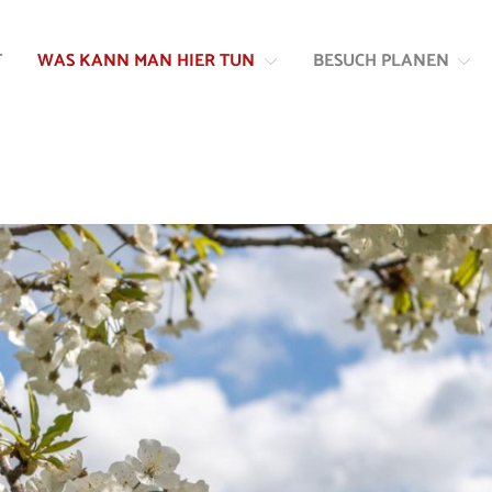
Zum
Zur
Inhalt
Navigation
T
WAS KANN MAN HIER TUN
BESUCH PLANEN
springen
springen