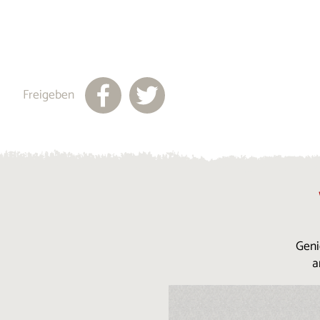
Freigeben
Geni
a