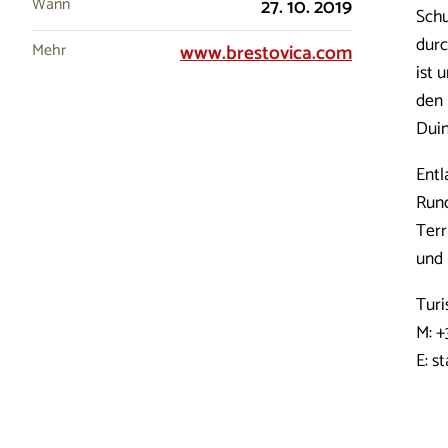
Wann
27. 10. 2019
Schu
durc
Mehr
www.brestovica.com
ist 
den 
Duin
Entl
Rund
Terr
und 
Turi
M: +
E: s