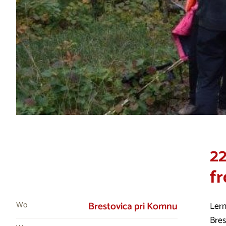
2
fr
Wo
Brestovica pri Komnu
Lern
Bres