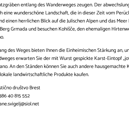
tzgräben entlang des Wanderweges zeugen. Der abwechslung
h eine wunderschöne Landschaft, die in dieser Zeit vom Perüc
und einen herrlichen Blick auf die Julischen Alpen und das Meer
Berg Grmada und besuchen Kohišče, den ehemaligen Hirtenwe
o.
ang des Weges bieten Ihnen die Einheimischen Stärkung an, 
weges erwarten Sie der mit Wurst gespickte Karst-Eintopf „jo
ano. An den Ständen können Sie auch andere hausgemachte Kö
lokale landwirtschaftliche Produkte kaufen.
stično društvo Brest
386 40 815 552
tane.svigelj@siol.net