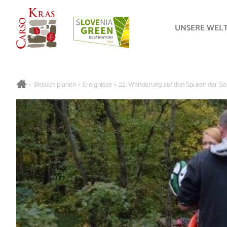
UNSERE WEL
>
Besuch planen
>
Ereignisse
>
22. Wanderung auf den Spuren der So