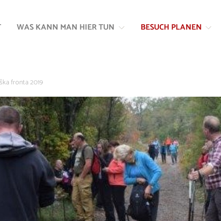
Zum
Zur
Inhalt
Navigation
T
WAS KANN MAN HIER TUN
BESUCH PLANEN
springen
springen
ška fronta 2019