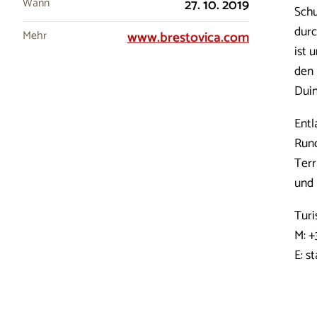
Wann
27. 10. 2019
Schu
durc
Mehr
www.brestovica.com
ist 
den 
Duin
Entl
Rund
Terr
und 
Turi
M: +
E: s