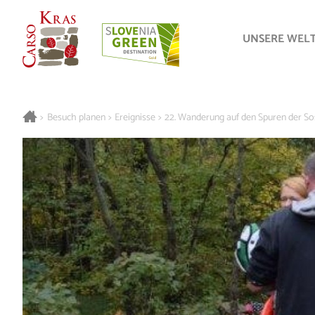
UNSERE WEL
>
Besuch planen
>
Ereignisse
>
22. Wanderung auf den Spuren der So