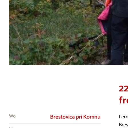
2
fr
Wo
Brestovica pri Komnu
Lern
Bres