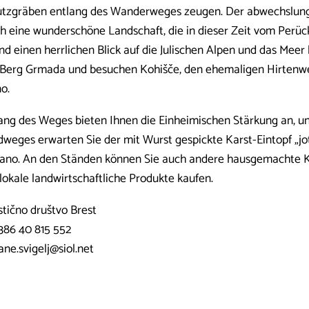
tzgräben entlang des Wanderweges zeugen. Der abwechslung
h eine wunderschöne Landschaft, die in dieser Zeit vom Perüc
und einen herrlichen Blick auf die Julischen Alpen und das Meer
Berg Grmada und besuchen Kohišče, den ehemaligen Hirtenwe
o.
ang des Weges bieten Ihnen die Einheimischen Stärkung an, 
weges erwarten Sie der mit Wurst gespickte Karst-Eintopf „jo
ano. An den Ständen können Sie auch andere hausgemachte Kö
lokale landwirtschaftliche Produkte kaufen.
stično društvo Brest
386 40 815 552
tane.svigelj@siol.net