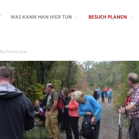
Zum
Zur
Inhalt
Navigation
T
WAS KANN MAN HIER TUN
BESUCH PLANEN
springen
springen
ška fronta 2019