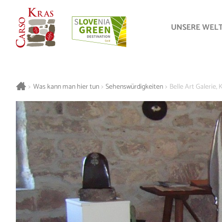
UNSERE WEL
>
Was kann man hier tun
>
Sehenswürdigkeiten
>
Belle Art Galerie, 