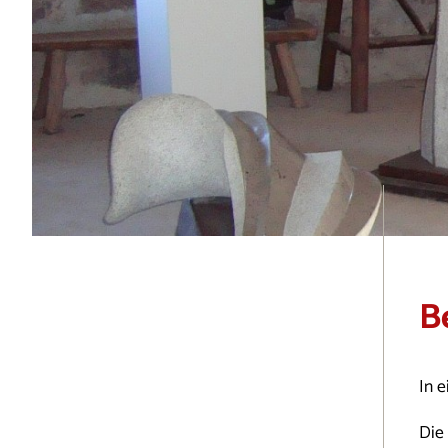
B
In 
Die 