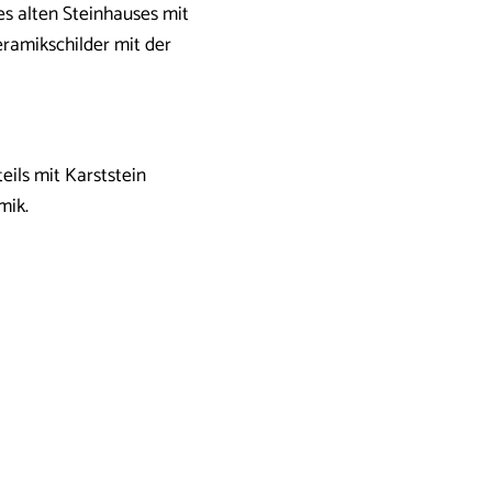
es alten Steinhauses mit
eramikschilder mit der
eils mit Karststein
mik.