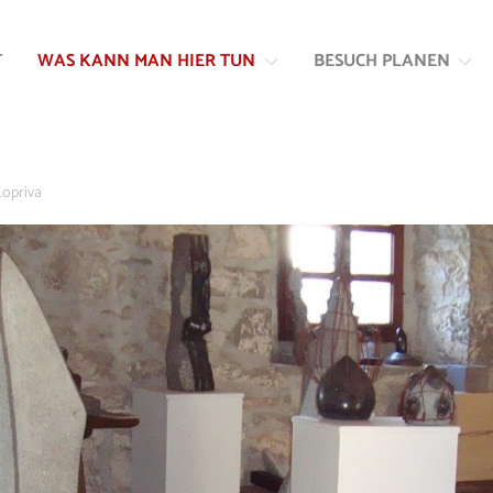
Zum
Zur
Inhalt
Navigation
T
WAS KANN MAN HIER TUN
BESUCH PLANEN
springen
springen
Kopriva