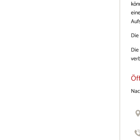
kön
ein
Aufs
Die
Die
verb
Öf
Nac