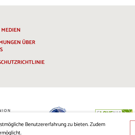
E MEDIEN
MMUNGEN ÜBER
S
CHUTZRICHTLINIE
estmögliche Benutzererfahrung zu bieten. Zudem
 der Republik
rmöglicht.
nion aus dem