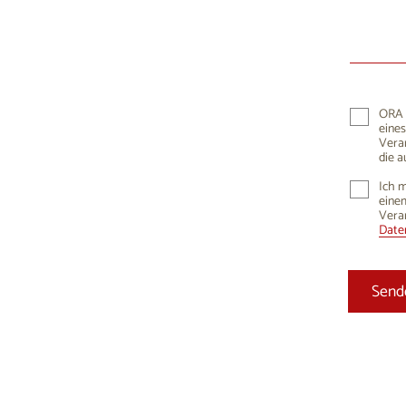
10
1
17
1
24
2
ORA K
eines
31
Vera
die a
Ich m
einem
Vera
Daten