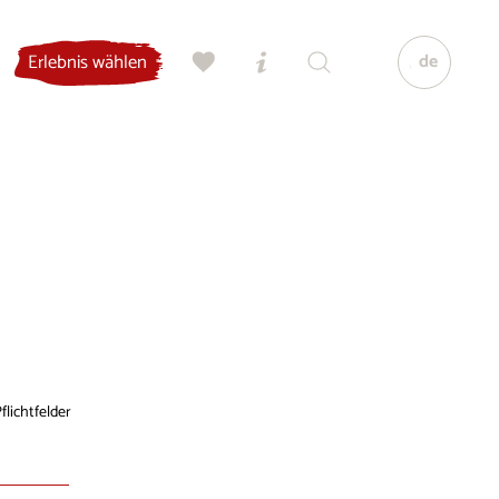
de
Erlebnis wählen
flichtfelder