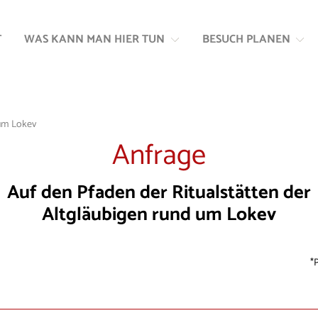
Zum
Zur
Inhalt
Navigation
T
WAS KANN MAN HIER TUN
BESUCH PLANEN
springen
springen
 um Lokev
Anfrage
Auf den Pfaden der Ritualstätten der
Altgläubigen rund um Lokev
P