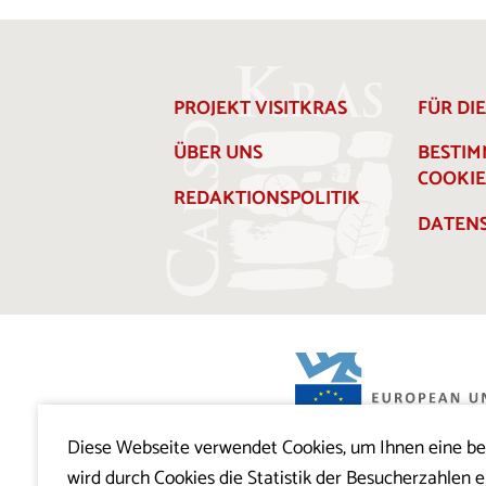
PROJEKT VISITKRAS
FÜR DI
ÜBER UNS
BESTI
COOKIE
REDAKTIONSPOLITIK
DATENS
Diese Webseite verwendet Cookies, um Ihnen eine b
Projekt Visitkras. Die Investition wird von
wird durch Cookies die Statistik der Besucherzahlen e
Slowenien und von der Europäischen U