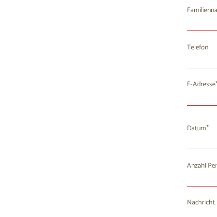
Familienn
Telefon
E-Adresse
Datum
Anzahl Pe
Mo
D
27
2
Nachricht
3