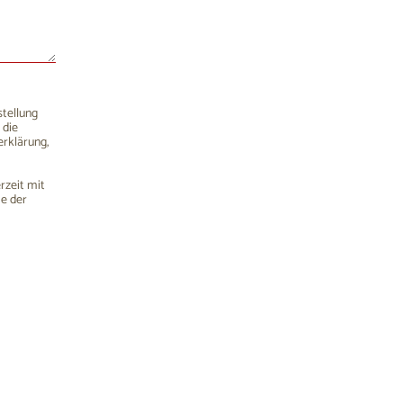
stellung
 die
rklärung,
rzeit mit
me der