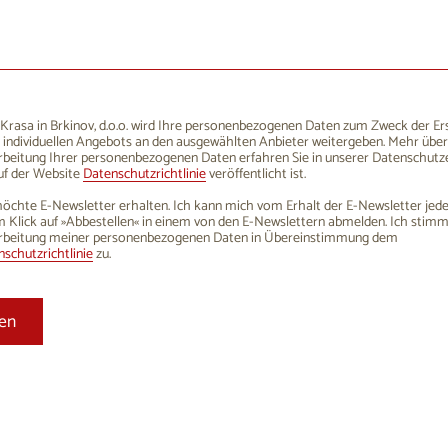
1
12
13
14
15
16
8
19
20
21
22
23
5
26
27
28
29
30
rasa in Brkinov, d.o.o. wird Ihre personenbezogenen Daten zum Zweck der Er
 individuellen Angebots an den ausgewählten Anbieter weitergeben. Mehr über
1
2
3
4
5
6
rbeitung Ihrer personenbezogenen Daten erfahren Sie in unserer Datenschutze
uf der Website
Datenschutzrichtlinie
veröffentlicht ist.
öchte E-Newsletter erhalten. Ich kann mich vom Erhalt der E-Newsletter jede
 Klick auf »Abbestellen« in einem von den E-Newslettern abmelden. Ich stim
rbeitung meiner personenbezogenen Daten in Übereinstimmung dem
schutzrichtlinie
zu.