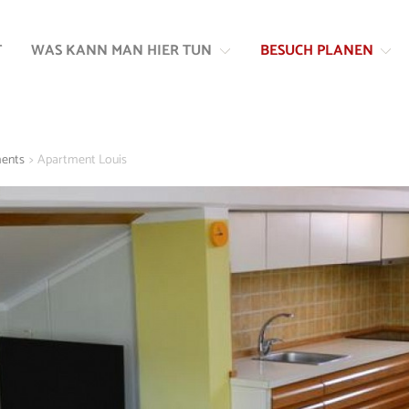
Zum
Zur
Inhalt
Navigation
T
WAS KANN MAN HIER TUN
BESUCH PLANEN
springen
springen
ments
>
Apartment Louis