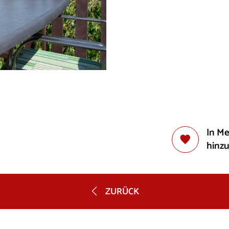
In M
hinz
ZURÜCK