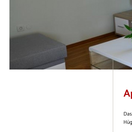
A
Das
Hüg