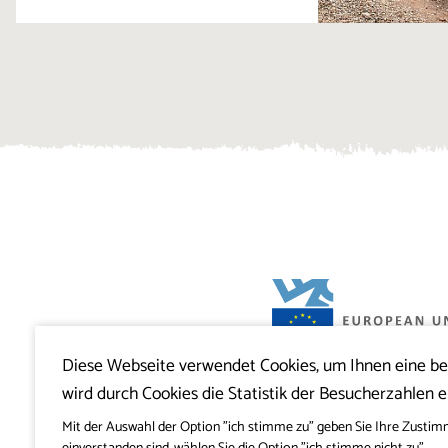
Diese Webseite verwendet Cookies, um Ihnen eine b
Projekt Visitkras. Die Investition wird von
wird durch Cookies die Statistik der Besucherzahlen e
Slowenien und von der Europäischen U
Europäischen Fonds für regionale Entwi
mitfinanziert.
Mit der Auswahl der Option "ich stimme zu" geben Sie Ihre Zustim