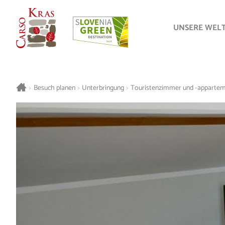
UNSERE WEL
>
Besuch planen
>
Unterbringung
>
Touristenzimmer und -apparte