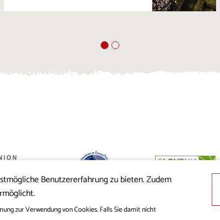
estmögliche Benutzererfahrung zu bieten. Zudem
 der Republik
rmöglicht.
nion aus dem
cklung
mung zur Verwendung von Cookies. Falls Sie damit nicht