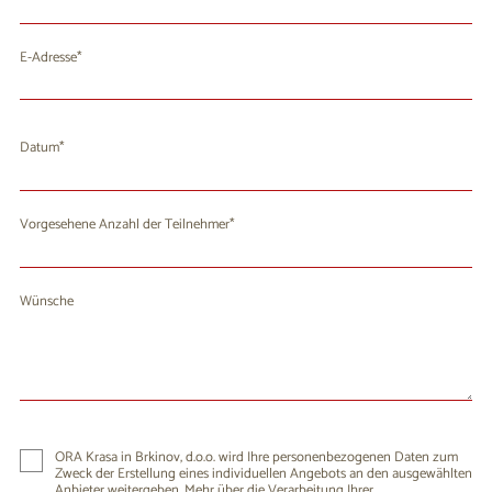
E-Adresse
Datum
August 2026
Mo
Di
Mi
Do
Fr
Sa
So
Vorgesehene Anzahl der Teilnehmer
27
28
29
30
31
1
2
3
4
5
6
7
9
8
Wünsche
10
11
12
13
14
15
16
17
18
19
20
21
22
23
24
25
26
27
28
29
30
31
1
2
3
4
5
6
ORA Krasa in Brkinov, d.o.o. wird Ihre personenbezogenen Daten zum
Zweck der Erstellung eines individuellen Angebots an den ausgewählten
Anbieter weitergeben. Mehr über die Verarbeitung Ihrer