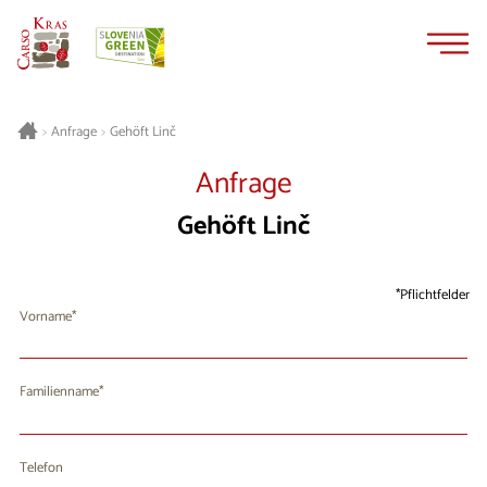
Zum
Zur
Inhalt
Navigation
springen
springen
Gehöft Linč
>
Anfrage
>
Anfrage
Gehöft Linč
Pflichtfelder
Vorname
Familienname
Telefon