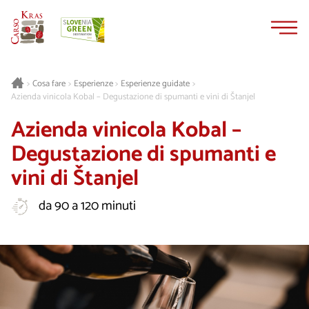
Vai
Vai
al
alla
contenuto
navigazione
Cosa fare
Esperienze
Esperienze guidate
>
>
>
>
Azienda vinicola Kobal – Degustazione di spumanti e vini di Štanjel
Azienda vinicola Kobal –
Degustazione di spumanti e
vini di Štanjel
da 90 a 120 minuti