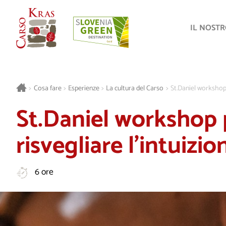
IL NOST
>
Cosa fare
>
Esperienze
>
La cultura del Carso
>
St.Daniel workshop 
St.Daniel workshop 
risvegliare l’intuizio
6 ore