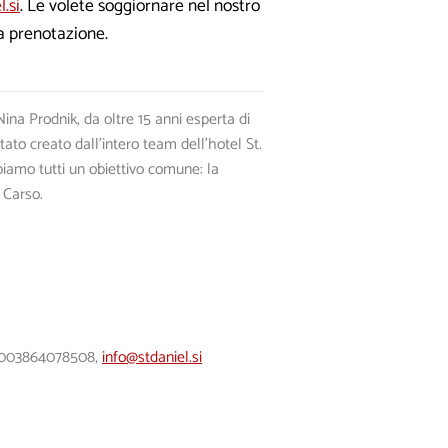
.si
. Le volete soggiornare nel nostro
a prenotazione.
ina Prodnik, da oltre 15 anni esperta di
stato creato dall’intero team dell’hotel St.
biamo tutti un obiettivo comune: la
 Carso.
l, 003864078508,
info@stdaniel.si