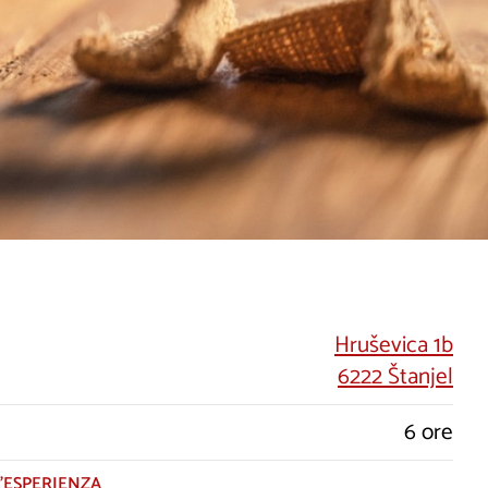
Hruševica 1b
6222 Štanjel
6 ore
’ESPERIENZA