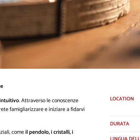
ne
LOCATION
ntuitivo
. Attraverso le conoscenze
rete famigliarizzare e iniziare a fidarvi
DURATA
ziali, come
il pendolo, i cristalli, i
LINGUA DELL