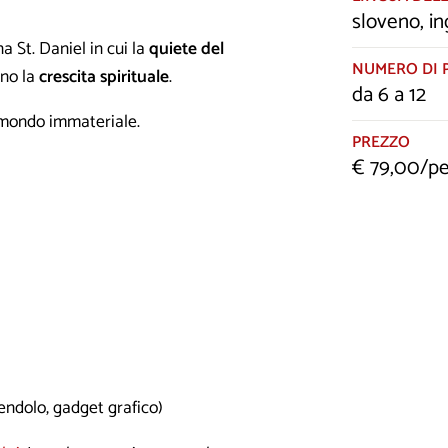
sloveno, in
a St. Daniel in cui la
quiete del
NUMERO DI 
ano la
crescita spirituale
.
da 6 a 12
l mondo immateriale.
PREZZO
€ 79,00/p
ndolo, gadget grafico)