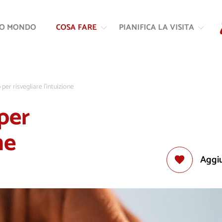
Vai
Vai
al
alla
RO MONDO
COSA FARE
PIANIFICA LA VISITA
contenuto
navigazione
per risvegliare l’intuizione
per
ne
Aggiu