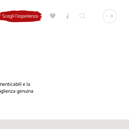
it
Scegli l'esperienza
enticabili e la
coglienza genuina