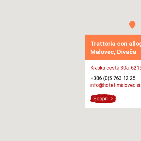
Trattoria con allo
Malovec, Divača
Kraška cesta 30a,
6215
+386 (0)5 763 12 25
info@hotel-malovec.si
Scopri