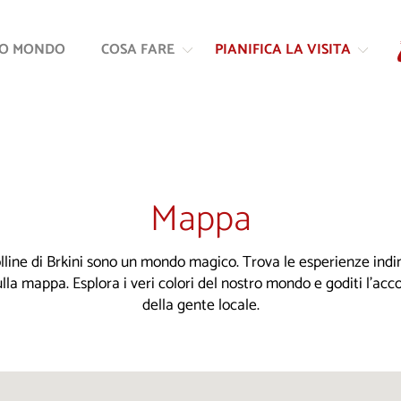
Vai
Vai
al
alla
RO MONDO
COSA FARE
PIANIFICA LA VISITA
contenuto
navigazione
Mappa
colline di Brkini sono un mondo magico. Trova le esperienze indim
ulla mappa. Esplora i veri colori del nostro mondo e goditi l'ac
della gente locale.