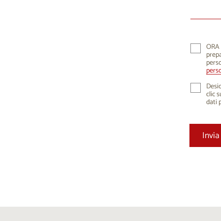
10
1
17
1
24
2
ORA K
prepa
31
perso
perso
Desid
clic 
dati 