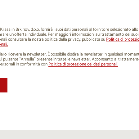
1
12
13
14
15
16
8
19
20
21
22
23
5
26
27
28
29
30
rasa in Brkinov, d.o.o. fornirà i suoi dati personali al fornitore selezionato all
rare un'offerta individuale. Per maggiori informazioni sul trattamento dei suoi
1
2
3
4
5
6
nali consultare la nostra politica della privacy, pubblicata su
Politica di protezi
nali.
ero ricevere la newsletter. È possibile disdire la newsletter in qualsiasi mome
sul pulsante “Annulla” presente in tutte le newsletter. Acconsento al trattament
personali in conformità con
Politica di protezione dei dati personali.