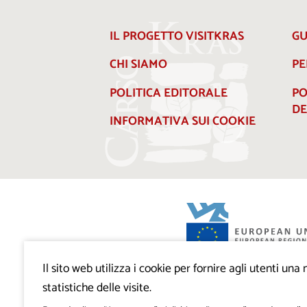
IL PROGETTO VISITKRAS
GU
CHI SIAMO
PE
POLITICA EDITORALE
PO
DE
INFORMATIVA SUI COOKIE
Il sito web utilizza i cookie per fornire agli utenti un
Progetto VisitKras. L’investimento è cofin
Repubblica di Slovenia e dal Fondo europ
statistiche delle visite.
regionale dell’Unione Europea.