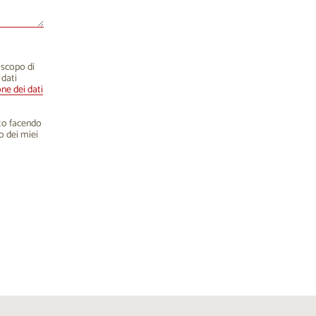
o scopo di
 dati
one dei dati
nto facendo
o dei miei