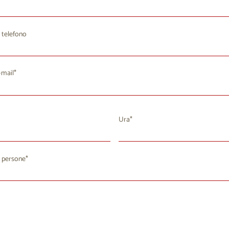
 telefono
-mail
Ura
agosto 2026
 persone
a
Me
Gi
Ve
Sa
Do
8
29
30
31
1
2
4
5
7
8
9
6