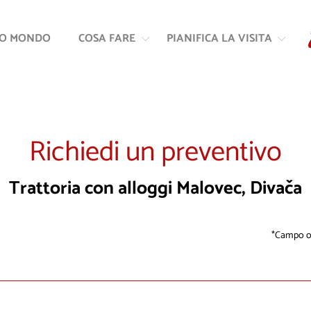
Vai
Vai
al
alla
RO MONDO
COSA FARE
PIANIFICA LA VISITA
contenuto
navigazione
Richiedi un preventivo
Trattoria con alloggi Malovec, Divača
Campo ob