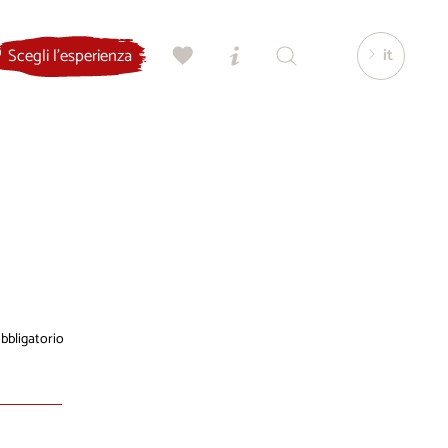
it
Scegli l'esperienza
bligatorio