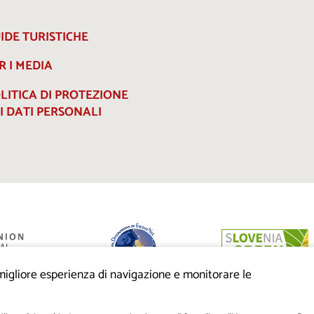
IDE TURISTICHE
R I MEDIA
LITICA DI PROTEZIONE
I DATI PERSONALI
a migliore esperienza di navigazione e monitorare le
anziato dalla
eo di sviluppo