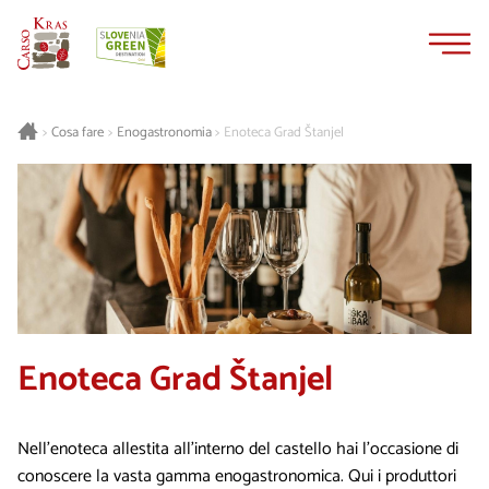
Vai
Vai
al
alla
contenuto
navigazione
Cosa fare
Enogastronomia
Enoteca Grad Štanjel
>
>
>
Enoteca Grad Štanjel
Nell’enoteca allestita all’interno del castello hai l’occasione di
conoscere la vasta gamma enogastronomica. Qui i produttori