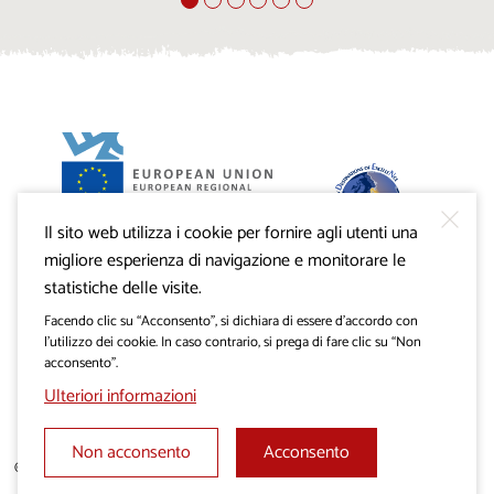
Il sito web utilizza i cookie per fornire agli utenti una
Progetto VisitKras. L’investimento è cofinanziato dalla
Repubblica di Slovenia e dal Fondo europeo di sviluppo
migliore esperienza di navigazione e monitorare le
regionale dell’Unione Europea.
statistiche delle visite.
Facendo clic su “Acconsento”, si dichiara di essere d’accordo con
l’utilizzo dei cookie. In caso contrario, si prega di fare clic su “Non
acconsento”.
Ulteriori informazioni
Non acconsento
Acconsento
© 2019 - 2026 visitkras.info. Tutti i diritti sono riservati.