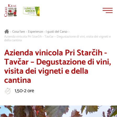
Vai
Vai
al
alla
contenuto
navigazione
Cosa fare
Esperienze
I gusti del Carso
>
>
>
>
Azienda vinicola Pri Starčih - Tavčar – Degustazione di vini, visita dei vigneti e
della cantina
Azienda vinicola Pri Starčih -
Tavčar – Degustazione di vini,
visita dei vigneti e della
cantina
1,50-2 ore