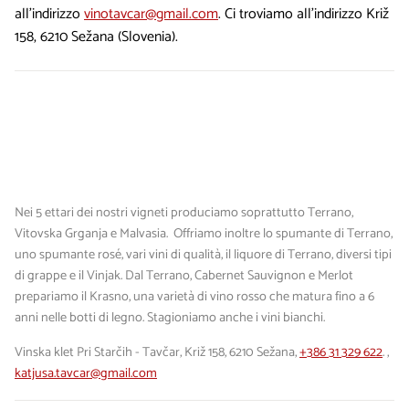
all’indirizzo
vinotavcar@gmail.com
. Ci troviamo all’indirizzo Križ
158, 6210 Sežana (Slovenia).
Nei 5 ettari dei nostri vigneti produciamo soprattutto Terrano,
Vitovska Grganja e Malvasia. Offriamo inoltre lo spumante di Terrano,
uno spumante rosé, vari vini di qualità, il liquore di Terrano, diversi tipi
di grappe e il Vinjak. Dal Terrano, Cabernet Sauvignon e Merlot
prepariamo il Krasno, una varietà di vino rosso che matura fino a 6
anni nelle botti di legno. Stagioniamo anche i vini bianchi.
Vinska klet Pri Starčih - Tavčar, Križ 158, 6210 Sežana,
+386 31 329 622
. ,
katjusa.tavcar@gmail.com