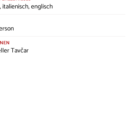
 italienisch, englisch
person
ONEN
ller Tavčar