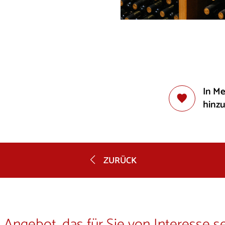
In M
hinz
ZURÜCK
 Angebot, das für Sie von Interesse s