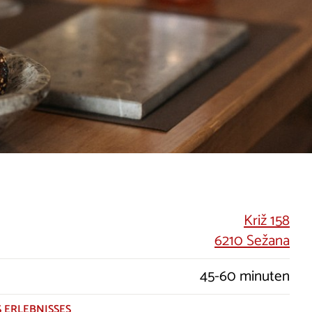
Križ 158
6210 Sežana
45-60 minuten
 ERLEBNISSES