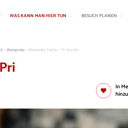
Zum
Zur
Inhalt
Navigation
T
WAS KANN MAN HIER TUN
BESUCH PLANEN
springen
springen
25
>
Weinprobe
>
Weinkeller Tavčar – Pri Starčih
Pri
In M
hinz