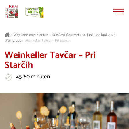
Zum
Zur
Inhalt
Navigation
springen
springen
Was kann man hier tun
KrasPass Gourmet
14. Juni – 22. Juni 2025
>
>
>
>
Weinprobe
Weinkeller Tavčar – Pri Starčih
>
Weinkeller Tavčar – Pri
Starčih
45-60 minuten