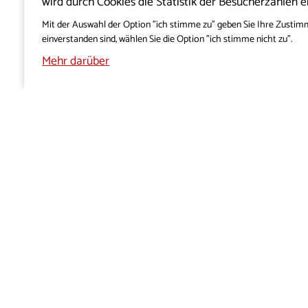
wird durch Cookies die Statistik der Besucherzahlen e
Mit der Auswahl der Option "ich stimme zu" geben Sie Ihre Zustim
einverstanden sind, wählen Sie die Option "ich stimme nicht zu".
Mehr darüber
PROJEKT VISITKRAS
FÜR DI
ÜBER UNS
BESTI
COOKIE
REDAKTIONSPOLITIK
DATENS