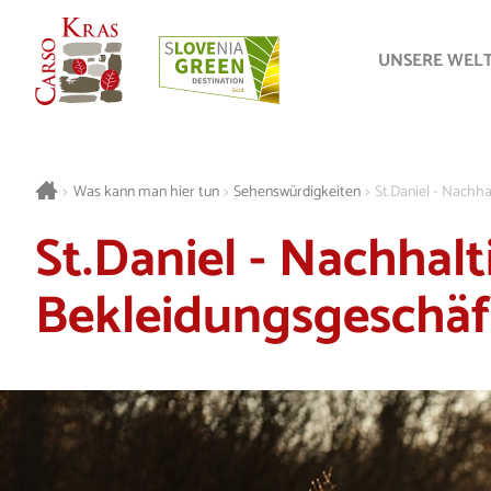
UNSERE WEL
>
Was kann man hier tun
>
Sehenswürdigkeiten
>
St.Daniel - Nachh
St.Daniel - Nachhalt
Bekleidungsgeschäf