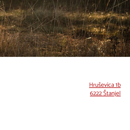
Hruševica 1b
6222 Štanjel