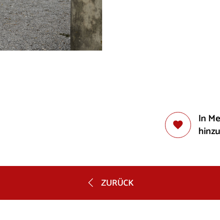
In M
hinz
ZURÜCK