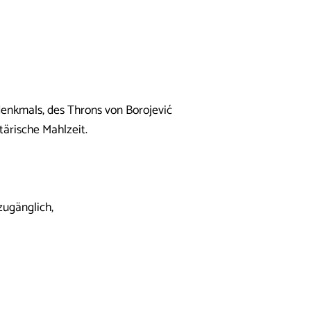
denkmals, des Throns von Borojević
tärische Mahlzeit.
zugänglich,