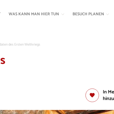
Zum
Zur
Inhalt
Navigation
T
WAS KANN MAN HIER TUN
BESUCH PLANEN
springen
springen
daten des Ersten Weltkriegs
s
In M
hinz