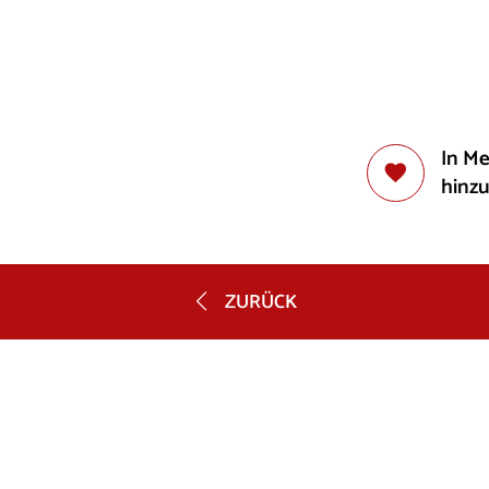
In M
hinz
ZURÜCK