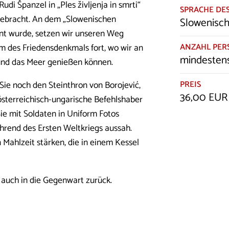
i Španzel in „Ples življenja in smrti“
SPRACHE DES
gebracht. An dem „Slowenischen
Slowenisch,
nnt wurde, setzen wir unseren Weg
ANZAHL PE
rm des Friedensdenkmals fort, wo wir an
mindesten
 und das Meer genießen können.
PREIS
Sie noch den Steinthron von Borojević,
36,00 EUR
sterreichisch-ungarische Befehlshaber
ie mit Soldaten in Uniform Fotos
hrend des Ersten Weltkriegs aussah.
 Mahlzeit stärken, die in einem Kessel
auch in die Gegenwart zurück.