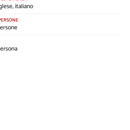
glese, italiano
PERSONE
persone
persona