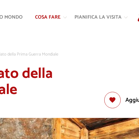
Vai
Vai
al
alla
RO MONDO
COSA FARE
PIANIFICA LA VISITA
contenuto
navigazione
ldato della Prima Guerra Mondiale
ato della
ale
Aggiu