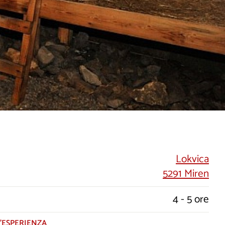
Lokvica
5291 Miren
4 - 5 ore
’ESPERIENZA