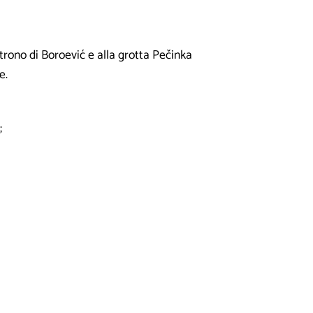
trono di Boroević e alla grotta Pečinka
re.
;