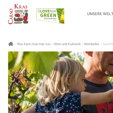
UNSERE WEL
>
Was kann man hier tun
>
Wein und Kulinarik
>
Weinkeller
>
Gehöft