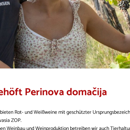
ehöft Perinova domačija
 bieten Rot- und Weißweine mit geschützter Ursprungsbezeic
vasia ZOP.
en Weinbau und Weinproduktion betreiben wir auch Tierhaltun