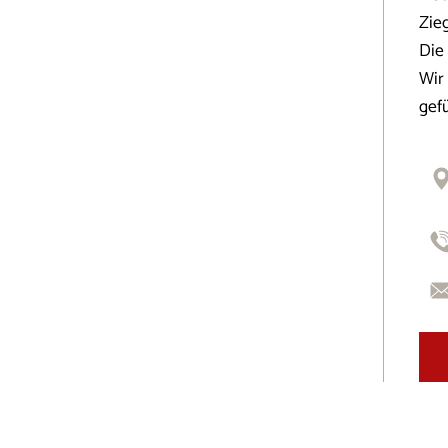
Zie
Die 
Wir
gef