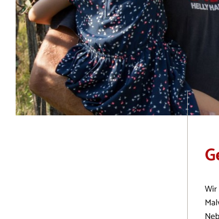
G
Wir
Mal
Neb