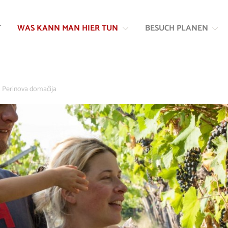
Zum
Zur
Inhalt
Navigation
T
WAS KANN MAN HIER TUN
BESUCH PLANEN
springen
springen
 Perinova domačija